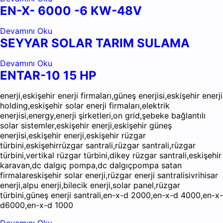
EN-X- 6000 -6 KW-48V
Devamını Oku
SEYYAR SOLAR TARIM SULAMA
Devamını Oku
ENTAR-10 15 HP
enerji,eskişehir enerji firmaları,güneş enerjisi,eskişehir enerji
holding,eskişehir solar enerji firmaları,elektrik
enerjisi,energy,enerji şirketleri,on grid,şebeke bağlantılı
solar sistemler,eskişehir enerji,eskişehir güneş
enerjisi,eskişehir enerji,eskişehir rüzgar
türbini,eskişehirrüzgar santrali,rüzgar santrali,rüzgar
türbini,vertikal rüzgar türbini,dikey rüzgar santrali,eskişehir
karavan,dc dalgıç pompa,dc dalgıçpompa satan
firmalareskişehir solar enerji,rüzgar enerji santralisivrihisar
enerji,alpu enerji,bilecik enerji,solar panel,rüzgar
türbini,güneş enerji santrali,en-x-d 2000,en-x-d 4000,en-x-
d6000,en-x-d 1000