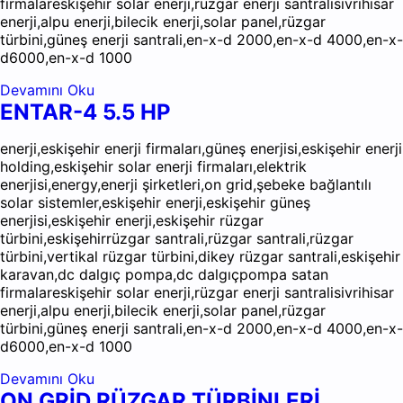
firmalareskişehir solar enerji,rüzgar enerji santralisivrihisar
enerji,alpu enerji,bilecik enerji,solar panel,rüzgar
türbini,güneş enerji santrali,en-x-d 2000,en-x-d 4000,en-x-
d6000,en-x-d 1000
Devamını Oku
ENTAR-4 5.5 HP
enerji,eskişehir enerji firmaları,güneş enerjisi,eskişehir enerji
holding,eskişehir solar enerji firmaları,elektrik
enerjisi,energy,enerji şirketleri,on grid,şebeke bağlantılı
solar sistemler,eskişehir enerji,eskişehir güneş
enerjisi,eskişehir enerji,eskişehir rüzgar
türbini,eskişehirrüzgar santrali,rüzgar santrali,rüzgar
türbini,vertikal rüzgar türbini,dikey rüzgar santrali,eskişehir
karavan,dc dalgıç pompa,dc dalgıçpompa satan
firmalareskişehir solar enerji,rüzgar enerji santralisivrihisar
enerji,alpu enerji,bilecik enerji,solar panel,rüzgar
türbini,güneş enerji santrali,en-x-d 2000,en-x-d 4000,en-x-
d6000,en-x-d 1000
Devamını Oku
ON GRİD RÜZGAR TÜRBİNLERİ