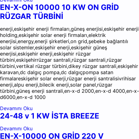
EN-X-ON 10000 10 KW ON GRİD
RÜZGAR TÜRBİNİ
enerji,eskişehir enerji firmaları,güneş enerjisi,eskişehir enerji
holding,eskişehir solar enerji firmaları,elektrik
enerjisi,energy,enerji şirketleri,on grid,şebeke bağlantılı
solar sistemler,eskişehir enerji,eskişehir güneş
enerjisi,eskişehir enerji,eskişehir rüzgar
türbini,eskişehirrüzgar santrali,rüzgar santrali,rüzgar
türbini,vertikal rüzgar türbini,dikey rüzgar santrali,eskişehir
karavan,dc dalgıç pompa,dc dalgıçpompa satan
firmalareskişehir solar enerji,rüzgar enerji santralisivrihisar
enerji,alpu enerji,bilecik enerji,solar panel,rüzgar
türbini,güneş enerji santrali,en-x-d 2000,en-x-d 4000,en-x-
d6000,en-x-d 1000
Devamını Oku
24-48 v 1 KW İSTA BREEZE
Devamını Oku
EN-X-10000 ON GRİD 220 V