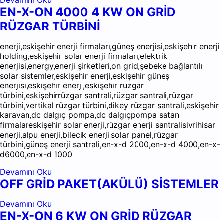
Devamını Oku
EN-X-ON 4000 4 KW ON GRİD
RÜZGAR TÜRBİNİ
enerji,eskişehir enerji firmaları,güneş enerjisi,eskişehir enerji
holding,eskişehir solar enerji firmaları,elektrik
enerjisi,energy,enerji şirketleri,on grid,şebeke bağlantılı
solar sistemler,eskişehir enerji,eskişehir güneş
enerjisi,eskişehir enerji,eskişehir rüzgar
türbini,eskişehirrüzgar santrali,rüzgar santrali,rüzgar
türbini,vertikal rüzgar türbini,dikey rüzgar santrali,eskişehir
karavan,dc dalgıç pompa,dc dalgıçpompa satan
firmalareskişehir solar enerji,rüzgar enerji santralisivrihisar
enerji,alpu enerji,bilecik enerji,solar panel,rüzgar
türbini,güneş enerji santrali,en-x-d 2000,en-x-d 4000,en-x-
d6000,en-x-d 1000
Devamını Oku
OFF GRİD PAKET(AKÜLÜ) SİSTEMLER
Devamını Oku
EN-X-ON 6 KW ON GRİD RÜZGAR