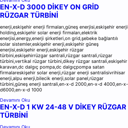
Devamını Oku
EN-X-D 3000 DİKEY ON GRİD
RÜZGAR TÜRBİNİ
enerji,eskişehir enerji firmaları,güneş enerjisi,eskişehir enerji
holding,eskişehir solar enerji firmaları,elektrik
enerjisi,energy,enerji şirketleri,on grid,şebeke bağlantılı
solar sistemler,eskişehir enerji,eskişehir güneş
enerjisi,eskişehir enerji,eskişehir rüzgar
türbini,eskişehirrüzgar santrali,rüzgar santrali,rüzgar
türbini,vertikal rüzgar türbini,dikey rüzgar santrali,eskişehir
karavan,dc dalgıç pompa,dc dalgıçpompa satan
firmalareskişehir solar enerji,rüzgar enerji santralisivrihisar
enerji,alpu enerji,bilecik enerji,solar panel,rüzgar
türbini,güneş enerji santrali,en-x-d 2000,en-x-d 4000,en-x-
d6000,en-x-d 1000
Devamını Oku
EN-X-D 1 KW 24-48 V DİKEY RÜZGAR
TÜRBİNİ
Devamını Oku