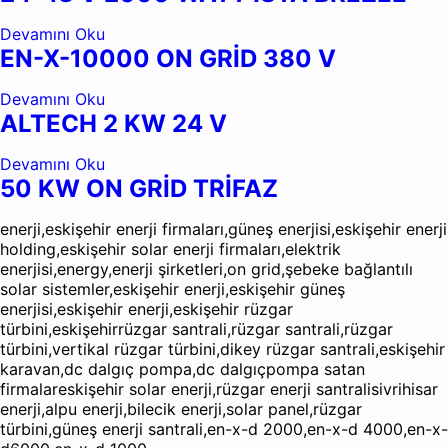
Devamını Oku
EN-X-10000 ON GRİD 380 V
Devamını Oku
ALTECH 2 KW 24 V
Devamını Oku
50 KW ON GRİD TRİFAZ
enerji,eskişehir enerji firmaları,güneş enerjisi,eskişehir enerji
holding,eskişehir solar enerji firmaları,elektrik
enerjisi,energy,enerji şirketleri,on grid,şebeke bağlantılı
solar sistemler,eskişehir enerji,eskişehir güneş
enerjisi,eskişehir enerji,eskişehir rüzgar
türbini,eskişehirrüzgar santrali,rüzgar santrali,rüzgar
türbini,vertikal rüzgar türbini,dikey rüzgar santrali,eskişehir
karavan,dc dalgıç pompa,dc dalgıçpompa satan
firmalareskişehir solar enerji,rüzgar enerji santralisivrihisar
enerji,alpu enerji,bilecik enerji,solar panel,rüzgar
türbini,güneş enerji santrali,en-x-d 2000,en-x-d 4000,en-x-