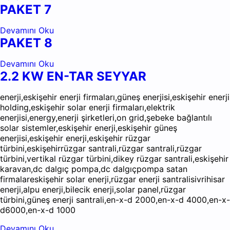
PAKET 7
Devamını Oku
PAKET 8
Devamını Oku
2.2 KW EN-TAR SEYYAR
enerji,eskişehir enerji firmaları,güneş enerjisi,eskişehir enerji
holding,eskişehir solar enerji firmaları,elektrik
enerjisi,energy,enerji şirketleri,on grid,şebeke bağlantılı
solar sistemler,eskişehir enerji,eskişehir güneş
enerjisi,eskişehir enerji,eskişehir rüzgar
türbini,eskişehirrüzgar santrali,rüzgar santrali,rüzgar
türbini,vertikal rüzgar türbini,dikey rüzgar santrali,eskişehir
karavan,dc dalgıç pompa,dc dalgıçpompa satan
firmalareskişehir solar enerji,rüzgar enerji santralisivrihisar
enerji,alpu enerji,bilecik enerji,solar panel,rüzgar
türbini,güneş enerji santrali,en-x-d 2000,en-x-d 4000,en-x-
d6000,en-x-d 1000
Devamını Oku