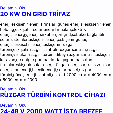
Devamını Oku
20 KW ON GRİD TRİFAZ
enerji,eskişehir enerji firmaları,güneş enerjisi,eskişehir enerji
holding,eskişehir solar enerji firmaları,elektrik
enerjisi,energy,enerji şirketleri,on grid,şebeke bağlantılı
solar sistemler,eskişehir enerji,eskişehir güneş
enerjisi,eskişehir enerji,eskişehir rüzgar
türbini,eskişehirrüzgar santrali,rüzgar santrali,rüzgar
türbini,vertikal rüzgar türbini,dikey rüzgar santrali,eskişehir
karavan,dc dalgıç pompa,dc dalgıçpompa satan
firmalareskişehir solar enerji,rüzgar enerji santralisivrihisar
enerji,alpu enerji,bilecik enerji,solar panel,rüzgar
türbini,güneş enerji santrali,en-x-d 2000,en-x-d 4000,en-x-
d6000,en-x-d 1000
Devamını Oku
RÜZGAR TÜRBİNİ KONTROL CİHAZI
Devamını Oku
24-48 V 2000 WATT İSTA BREZEE