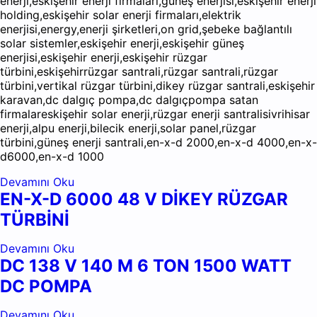
enerji,eskişehir enerji firmaları,güneş enerjisi,eskişehir enerji
holding,eskişehir solar enerji firmaları,elektrik
enerjisi,energy,enerji şirketleri,on grid,şebeke bağlantılı
solar sistemler,eskişehir enerji,eskişehir güneş
enerjisi,eskişehir enerji,eskişehir rüzgar
türbini,eskişehirrüzgar santrali,rüzgar santrali,rüzgar
türbini,vertikal rüzgar türbini,dikey rüzgar santrali,eskişehir
karavan,dc dalgıç pompa,dc dalgıçpompa satan
firmalareskişehir solar enerji,rüzgar enerji santralisivrihisar
enerji,alpu enerji,bilecik enerji,solar panel,rüzgar
türbini,güneş enerji santrali,en-x-d 2000,en-x-d 4000,en-x-
d6000,en-x-d 1000
Devamını Oku
EN-X-D 6000 48 V DİKEY RÜZGAR
TÜRBİNİ
Devamını Oku
DC 138 V 140 M 6 TON 1500 WATT
DC POMPA
Devamını Oku