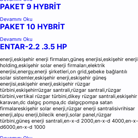
PAKET 9 HYBRİT
Devamını Oku
PAKET 10 HYBRİT
Devamını Oku
ENTAR-2.2 .3.5 HP
enerji,eskişehir enerji firmaları,güneş enerjisi,eskişehir enerji
holding,eskişehir solar enerji firmaları,elektrik
enerjisi,energy,enerji şirketleri,on grid,şebeke bağlantılı
solar sistemler,eskişehir enerji,eskişehir güneş
enerjisi,eskişehir enerji,eskişehir rüzgar
türbini,eskişehirrüzgar santrali,rüzgar santrali,rüzgar
türbini,vertikal rüzgar türbini,dikey rüzgar santrali,eskişehir
karavan,dc dalgıç pompa,dc dalgıçpompa satan
firmalareskişehir solar enerji,rüzgar enerji santralisivrihisar
enerji,alpu enerji,bilecik enerji,solar panel,rüzgar
türbini,güneş enerji santrali,en-x-d 2000,en-x-d 4000,en-x-
d6000,en-x-d 1000