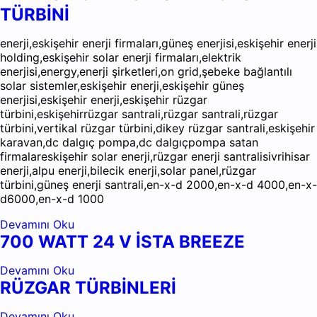
TÜRBİNİ
enerji,eskişehir enerji firmaları,güneş enerjisi,eskişehir enerji
holding,eskişehir solar enerji firmaları,elektrik
enerjisi,energy,enerji şirketleri,on grid,şebeke bağlantılı
solar sistemler,eskişehir enerji,eskişehir güneş
enerjisi,eskişehir enerji,eskişehir rüzgar
türbini,eskişehirrüzgar santrali,rüzgar santrali,rüzgar
türbini,vertikal rüzgar türbini,dikey rüzgar santrali,eskişehir
karavan,dc dalgıç pompa,dc dalgıçpompa satan
firmalareskişehir solar enerji,rüzgar enerji santralisivrihisar
enerji,alpu enerji,bilecik enerji,solar panel,rüzgar
türbini,güneş enerji santrali,en-x-d 2000,en-x-d 4000,en-x-
d6000,en-x-d 1000
Devamını Oku
700 WATT 24 V İSTA BREEZE
Devamını Oku
RÜZGAR TÜRBİNLERİ
Devamını Oku