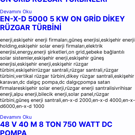
Devamını Oku
EN-X-D 5000 5 KW ON GRİD DİKEY
RÜZGAR TÜRBİNİ
enerji,eskişehir enerji firmaları,güneş enerjisi,eskişehir enerji
holding,eskişehir solar enerji firmaları,elektrik
enerjisi,energy,enerji şirketleri,on grid,şebeke bağlantılı
solar sistemler,eskişehir enerji,eskişehir güneş
enerjisi,eskişehir enerji,eskişehir rüzgar
türbini,eskişehirrüzgar santrali,rüzgar santrali,rüzgar
türbini,vertikal rüzgar türbini,dikey rüzgar santrali,eskişehir
karavan,dc dalgıç pompa,dc dalgıçpompa satan
firmalareskişehir solar enerji,rüzgar enerji santralisivrihisar
enerji,alpu enerji,bilecik enerji,solar panel,rüzgar
türbini,güneş enerji santrali,en-x-d 2000,en-x-d 4000,en-x-
d6000,en-x-d 1000
Devamını Oku
48 V 40 M 8 TON 750 WATT DC
POMPA