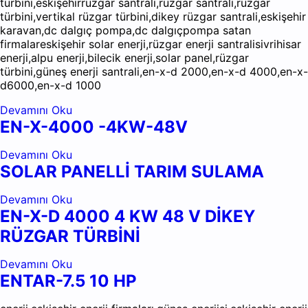
türbini,eskişehirrüzgar santrali,rüzgar santrali,rüzgar
türbini,vertikal rüzgar türbini,dikey rüzgar santrali,eskişehir
karavan,dc dalgıç pompa,dc dalgıçpompa satan
firmalareskişehir solar enerji,rüzgar enerji santralisivrihisar
enerji,alpu enerji,bilecik enerji,solar panel,rüzgar
türbini,güneş enerji santrali,en-x-d 2000,en-x-d 4000,en-x-
d6000,en-x-d 1000
Devamını Oku
EN-X-4000 -4KW-48V
Devamını Oku
SOLAR PANELLİ TARIM SULAMA
Devamını Oku
EN-X-D 4000 4 KW 48 V DİKEY
RÜZGAR TÜRBİNİ
Devamını Oku
ENTAR-7.5 10 HP