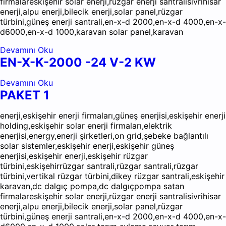
firmalareskişehir solar enerji,rüzgar enerji santralisivrihisar
enerji,alpu enerji,bilecik enerji,solar panel,rüzgar
türbini,güneş enerji santrali,en-x-d 2000,en-x-d 4000,en-x-
d6000,en-x-d 1000,karavan solar panel,karavan
Devamını Oku
EN-X-K-2000 -24 V-2 KW
Devamını Oku
PAKET 1
enerji,eskişehir enerji firmaları,güneş enerjisi,eskişehir enerji
holding,eskişehir solar enerji firmaları,elektrik
enerjisi,energy,enerji şirketleri,on grid,şebeke bağlantılı
solar sistemler,eskişehir enerji,eskişehir güneş
enerjisi,eskişehir enerji,eskişehir rüzgar
türbini,eskişehirrüzgar santrali,rüzgar santrali,rüzgar
türbini,vertikal rüzgar türbini,dikey rüzgar santrali,eskişehir
karavan,dc dalgıç pompa,dc dalgıçpompa satan
firmalareskişehir solar enerji,rüzgar enerji santralisivrihisar
enerji,alpu enerji,bilecik enerji,solar panel,rüzgar
türbini,güneş enerji santrali,en-x-d 2000,en-x-d 4000,en-x-