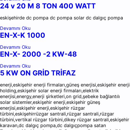
24 v 20 M 8 TON 400 WATT
eskişehirde dc pompa dc pompa solar dc dalgıç pompa
Devamını Oku
EN-X-K 1000
Devamını Oku
EN-X- 2000 -2 KW-48
Devamını Oku
5 KW ON GRİD TRİFAZ
enerji,eskişehir enerji firmaları,güneş enerjisi,eskişehir enerji
holding,eskişehir solar enerji firmaları,elektrik
enerjisi,energy,enerji şirketleri,on grid,şebeke bağlantılı
solar sistemler,eskişehir enerji,eskişehir güneş
enerjisi,eskişehir enerji,eskişehir rüzgar
türbini,eskişehirrüzgar santrali,rüzgar santrali,rüzgar
türbini,vertikal rüzgar türbini,dikey rüzgar santrali,eskişehir
karavan,dc dalgıç pompa,dc dalgıçpompa satan