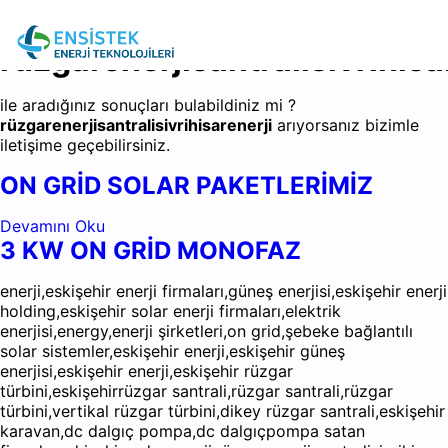
rüzgarenerjisantralisivrihisa
ile aradığınız sonuçları bulabildiniz mi ?
rüzgarenerjisantralisivrihisarenerji
arıyorsanız bizimle
iletişime geçebilirsiniz.
ON GRİD SOLAR PAKETLERİMİZ
Devamını Oku
3 KW ON GRİD MONOFAZ
enerji,eskişehir enerji firmaları,güneş enerjisi,eskişehir enerji
holding,eskişehir solar enerji firmaları,elektrik
enerjisi,energy,enerji şirketleri,on grid,şebeke bağlantılı
solar sistemler,eskişehir enerji,eskişehir güneş
enerjisi,eskişehir enerji,eskişehir rüzgar
türbini,eskişehirrüzgar santrali,rüzgar santrali,rüzgar
türbini,vertikal rüzgar türbini,dikey rüzgar santrali,eskişehir
karavan,dc dalgıç pompa,dc dalgıçpompa satan